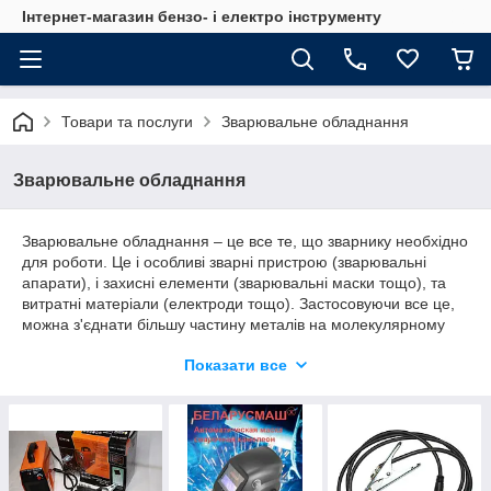
Інтернет-магазин бензо- і електро інструменту
Товари та послуги
Зварювальне обладнання
Зварювальне обладнання
Зварювальне обладнання – це все те, що зварнику необхідно
для роботи. Це і особливі зварні пристрою (зварювальні
апарати), і захисні елементи (зварювальні маски тощо), та
витратні матеріали (електроди тощо). Застосовуючи все це,
можна з'єднати більшу частину металів на молекулярному
рівні.
Показати все
Підрозділи:
Зварювальні апарати:
Плазморезы (CUT)
Аргонники (TIG)