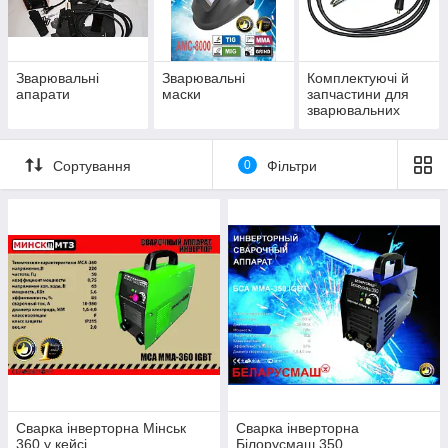
Напівавтомати (MIG/MMA)
Інвертори (MMA)
Маски та окуляри
Зварювальні
Зварювальні
Комплектуючі й
Комплектуючі й запчастини для зварювальних
апарати
маски
запчастини для
апаратів
зварювальних
апаратів
Сортування
0
Фільтри
Сварка інверторна Мінськ
Сварка інверторна
360 у кейсі
Білорусмаш 350