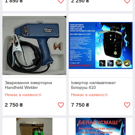
1 850
2 250
₴
₴
Зварювання інверторна
Інвертор напівавтомат
Handheld Welder
Білоруш 410
Немає в наявності
Немає в наявності
2 750
7 750
₴
₴