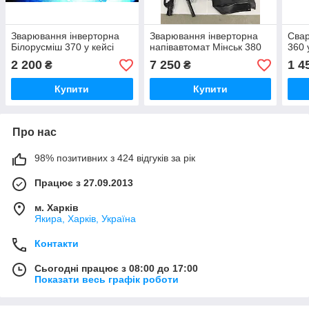
Зварювання інверторна
Зварювання інверторна
Свар
Білорусміш 370 у кейсі
напівавтомат Мінськ 380
360 
2 200
7 250
1 4
₴
₴
Купити
Купити
Про нас
98% позитивних з 424 відгуків за рік
Працює з 27.09.2013
м. Харків
Якира, Харків, Україна
Контакти
Сьогодні працює з 08:00 до 17:00
Показати весь графік роботи