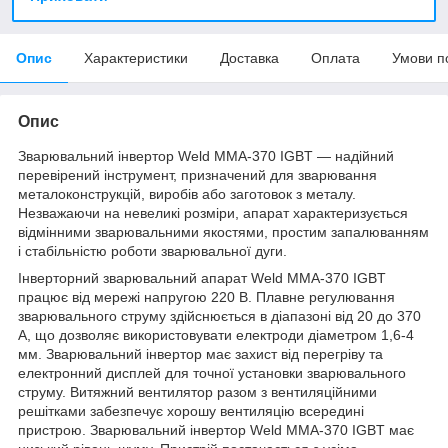
Опис
Характеристики
Доставка
Оплата
Умови п
Опис
Зварювальний інвертор Weld ММА-370 IGBT — надійний
перевірений інструмент, призначений для зварювання
металоконструкцій, виробів або заготовок з металу.
Незважаючи на невеликі розміри, апарат характеризується
відмінними зварювальними якостями, простим запалюванням
і стабільністю роботи зварювальної дуги.
Інверторний зварювальний апарат Weld ММА-370 IGBT
працює від мережі напругою 220 В. Плавне регулювання
зварювального струму здійснюється в діапазоні від 20 до 370
А, що дозволяє використовувати електроди діаметром 1,6-4
мм. Зварювальний інвертор має захист від перегріву та
електронний дисплей для точної установки зварювального
струму. Витяжний вентилятор разом з вентиляційними
решітками забезпечує хорошу вентиляцію всередині
пристрою. Зварювальний інвертор Weld ММА-370 IGBT має