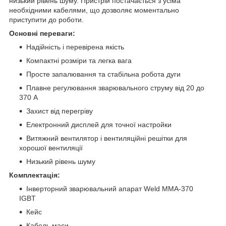
низький рівень шуму. Пристрій постачається з усіма
необхідними кабелями, що дозволяє моментально
приступити до роботи.
Основні переваги:
Надійність і перевірена якість
Компактні розміри та легка вага
Просте запалювання та стабільна робота дуги
Плавне регулювання зварювального струму від 20 до
370 А
Захист від перегріву
Електронний дисплей для точної настройки
Витяжний вентилятор і вентиляційні решітки для
хорошої вентиляції
Низький рівень шуму
Комплектація:
Інверторний зварювальний апарат Weld ММА-370
IGBT
Кейс
Кабель маси