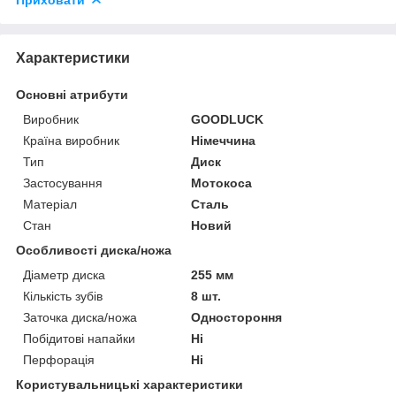
Характеристики
Основні атрибути
Виробник
GOODLUCK
Країна виробник
Німеччина
Тип
Диск
Застосування
Мотокоса
Матеріал
Сталь
Стан
Новий
Особливості диска/ножа
Діаметр диска
255 мм
Кількість зубів
8 шт.
Заточка диска/ножа
Одностороння
Побідитові напайки
Ні
Перфорація
Ні
Користувальницькі характеристики