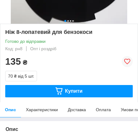
Ніж 8-лопатевий для бензокоси
Готово до відправки
Код: рн8
Опт і роздріб
135
₴
70 ₴
від 5 шт.
Купити
Опис
Характеристики
Доставка
Оплата
Умови п
Опис