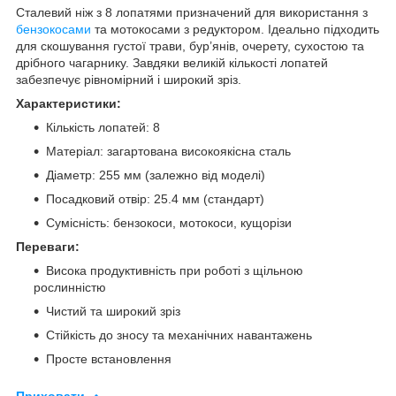
Сталевий ніж з 8 лопатями призначений для використання з
бензокосами
та мотокосами з редуктором. Ідеально підходить
для скошування густої трави, бур’янів, очерету, сухостою та
дрібного чагарнику. Завдяки великій кількості лопатей
забезпечує рівномірний і широкий зріз.
Характеристики:
Кількість лопатей: 8
Матеріал: загартована високоякісна сталь
Діаметр: 255 мм (залежно від моделі)
Посадковий отвір: 25.4 мм (стандарт)
Сумісність: бензокоси, мотокоси, кущорізи
Переваги:
Висока продуктивність при роботі з щільною
рослинністю
Чистий та широкий зріз
Стійкість до зносу та механічних навантажень
Просте встановлення
Приховати