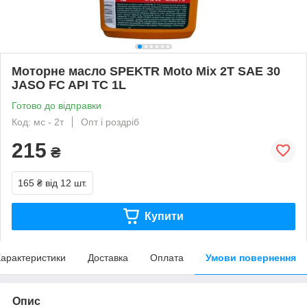
Моторне масло SPEKTR Moto Mix 2T SAE 30
JASO FC API TC 1L
Готово до відправки
Код: мс - 2т
Опт і роздріб
215
₴
165 ₴
від 12 шт.
Купити
арактеристики
Доставка
Оплата
Умови повернення
Опис