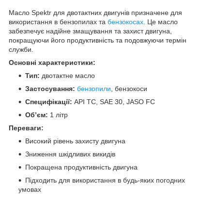
Масло Spektr для двотактних двигунів призначене для
використання в бензопилах та
бензокосах
. Це масло
забезпечує надійне змащування та захист двигуна,
покращуючи його продуктивність та подовжуючи термін
служби.
Основні характеристики:
Тип:
двотактне масло
Застосування:
бензопили
, бензокоси
Специфікації:
API TC, SAE 30, JASO FC
Об’єм:
1 літр
Переваги:
Високий рівень захисту двигуна
Зниження шкідливих викидів
Покращена продуктивність двигуна
Підходить для використання в будь-яких погодних
умовах