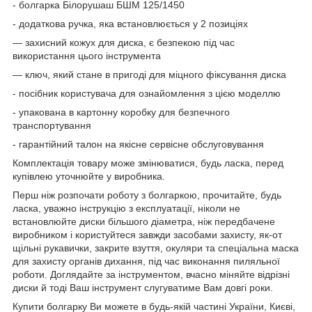
- болгарка Білорушаш БШМ 125/1450
- додаткова ручка, яка встановлюється у 2 позиціях
— захисний кожух для диска, є безпекою під час
використання цього інструмента
— ключ, який стане в пригоді для міцного фіксування диска
- посібник користувача для ознайомлення з цією моделлю
- упакована в картонну коробку для безпечного
транспортування
- гарантійний талон на якісне сервісне обслуговування
Комплектація товару може змінюватися, будь ласка, перед
купівлею уточнюйте у виробника.
Перш ніж розпочати роботу з болгаркою, прочитайте, будь
ласка, уважно інструкцію з експлуатації, ніколи не
встановлюйте диски більшого діаметра, ніж передбачене
виробником і користуйтеся завжди засобами захисту, як-от
щільні рукавички, закрите взуття, окуляри та спеціальна маска
для захисту органів дихання, під час виконання пиляльної
роботи. Доглядайте за інструментом, вчасно міняйте відрізні
диски й тоді Ваш інструмент слугуватиме Вам довгі роки.
Купити болгарку Ви можете в будь-якій частині України, Києві,