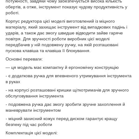
потужності, завдяки чому забезпечується висока кількість
обертів, а отже, інструмент показує чудову продуктивність у
роботі.
Корпус редуктора цієї моделі виготовлений із міцного
матеріалу, який захищає інструмент від випадкових падінь і
ударів, а також дає змогу швидше відводити зайве гаряче
повітря. Для зручності роботи виробник цієї моделі
передбачив у ній подовжену ручку, на якій розташовані
пускова клавіша та клавіша її блокування.
Основні переваги:
— ця модель має компактну й ергономічну конструкцію
- є додаткова ручка для впевненого утримування інструмента
в руках
- на корпусі розташовані кришки щіткотримачів для зручного
обслуговування інструмента
- подовжена ручка дає змогу зробити зручне захоплення й
маневрувати інструментом
- міцний захисний кожух перед диском гарантує кращу
безпеку під час роботи
Комплектація цієї моделі: