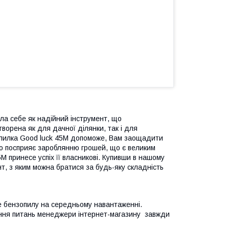
ла себе як надійний інструмент, що
створена як для дачної ділянки, так і для
зопилка Good luck 45М допоможе, Вам заощадити
ійно посприяє зароблянню грошей, що є великим
М принесе успіх її власникові. Купивши в нашому
нт, з яким можна братися за будь-яку складність
е бензопилу на середньому навантаженні.
кнення питань менеджери інтернет-магазину завжди