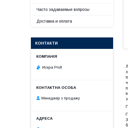
Часто задаваемые вопросы
Доставка и оплата
КОНТАКТИ
Искра Profi
з
п
ч
п
і
Менеджер з продажу
з
П
П
З
б