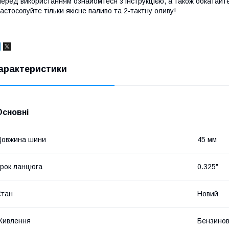
еред використанням ознайомтеся з інструкцією, а також обкатайт
астосовуйте тільки якісне паливо та 2-тактну оливу!
арактеристики
Основні
Довжина шини
45 мм
рок ланцюга
0.325"
Стан
Новий
Живлення
Бензинов