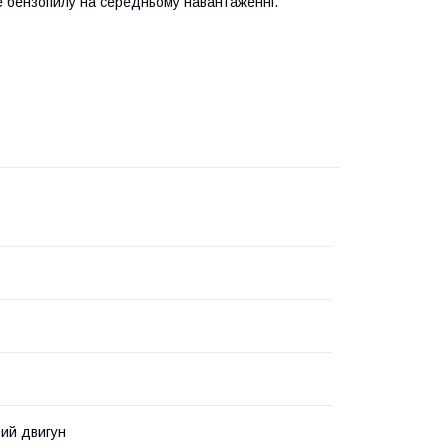
е бензопилу на середньому навантаженні.
ий двигун