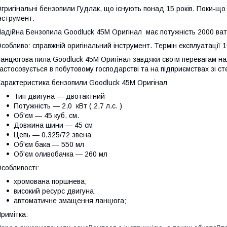
григінальні бензопили Гудлак, що існують понад 15 років. Поки-що 
нструмент.
адійна Бензопила Goodluck 45M Оригінал має потужність 2000 ватів
собливо: справжній оригінальний інструмент. Термін експлуатації 1
анцюгова пила Goodluck 45M Оригінал завдяки своїм перевагам на
астосовується в побутовому господарстві та на підприємствах зі 
арактеристика бензопили Goodluck 45M Оригінал
Тип двигуна — двотактний
Потужність — 2,0 кВт ( 2,7 л.с. )
Об'єм — 45 куб. см.
Довжина шини — 45 см
Цепь — 0,325/72 звена
Об'єм бака — 550 мл
Об'єм оливобачка — 260 мл
собливості:
хромована поршнева;
високий ресурс двигуна;
автоматичне змащення ланцюга;
римітка: