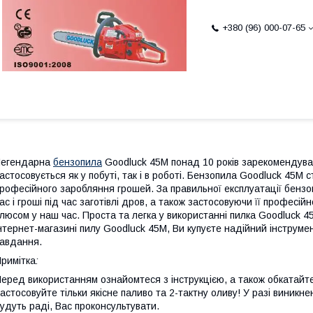
+380 (96) 000-07-65
Легендарна
бензопила
Goodluck 45М понад 10 років зарекомендува
астосовується як у побуті, так і в роботі. Бензопила Goodluck 45М 
рофесійного заробляння грошей. За правильної експлуатації бен
ас і гроші під час заготівлі дров, а також застосовуючи її профес
люсом у наш час. Проста та легка у використанні пилка Goodluck 45
нтернет-магазині пилу Goodluck 45М, Ви купуєте надійний інструме
авдання.
римітка
:
еред використанням ознайомтеся з інструкцією, а також обкатайт
астосовуйте тільки якісне паливо та 2-тактну оливу! У разі вини
удуть раді, Вас проконсультувати.