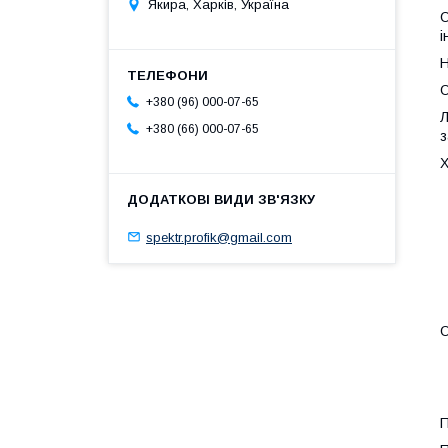
Якира, Харків, Україна
О
і
Н
О
+380 (96) 000-07-65
Л
+380 (66) 000-07-65
з
Х
spektr.profik@gmail.com
О
П