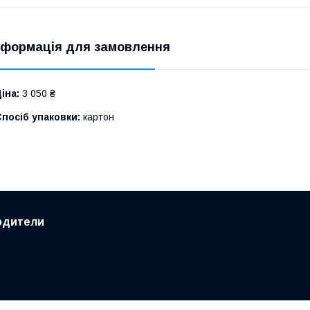
нформація для замовлення
іна:
3 050 ₴
посіб упаковки:
картон
одители