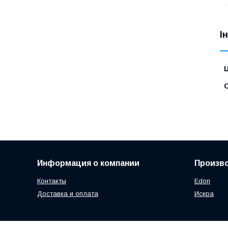
І
Ц
С
Информация о компании
Произв
Контакты
Edon
Доставка и оплата
Искра