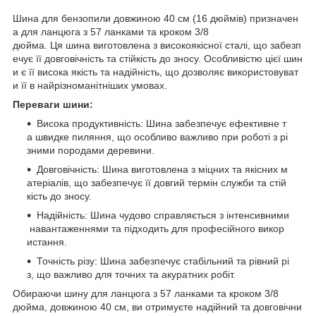
Шина для бензопили довжиною 40 см (16 дюймів) призначен
а для ланцюга з 57 ланками та кроком 3/8
дюйма. Ця шина виготовлена з високоякісної сталі, що забезп
ечує її довговічність та стійкість до зносу. Особливістю цієї шин
и є її висока якість та надійність, що дозволяє використовуват
и її в найрізноманітніших умовах.
Переваги шини:
Висока продуктивність: Шина забезпечує ефективне т
а швидке пиляння, що особливо важливо при роботі з рі
зними породами деревини.
Довговічність: Шина виготовлена з міцних та якісних м
атеріалів, що забезпечує її довгий термін служби та стій
кість до зносу.
Надійність: Шина чудово справляється з інтенсивними
навантаженнями та підходить для професійного викор
истання.
Точність різу: Шина забезпечує стабільний та рівний рі
з, що важливо для точних та акуратних робіт.
Обираючи шину для ланцюга з 57 ланками та кроком 3/8
дюйма, довжиною 40 см, ви отримуєте надійний та довговічни