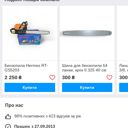
Бензопила Hermes RT-
Шина для бензопили 64
Ланц
GS5203
ланки, крок 0.325 40 см
3/8,
2 250
300
300
₴
₴
Купити
Купити
Про нас
98% позитивних з 423 відгуків за рік
Працює з 27.09.2013