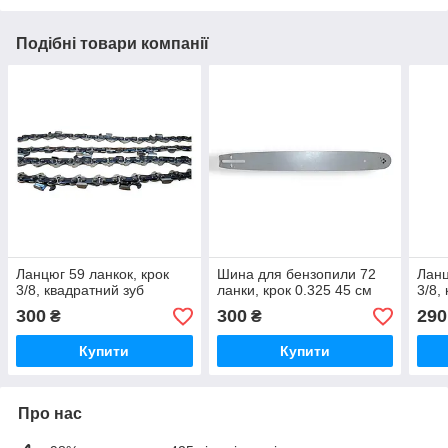
Подібні товари компанії
Ланцюг 59 ланкок, крок
Шина для бензопили 72
Ланц
3/8, квадратний зуб
ланки, крок 0.325 45 см
3/8,
300
300
290
₴
₴
Купити
Купити
Про нас