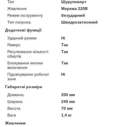
Тип
Шуруповерт
Живлення
Мережа 220В
Режим інструменту
безударний
Тип патрона
Швидкозатискний
Додаткові функції
Ударний режим
Ні
Реверс
Так
Регулювання кількості
Так
обертів
Блокування кнопки
Так
включення
Підсвічування робочої
Ні
зони
Габаритні розміри
Довжина
200 мм
Ширина
240 мм
Висота
70 мм
Вага
1.4 кг
Живлення