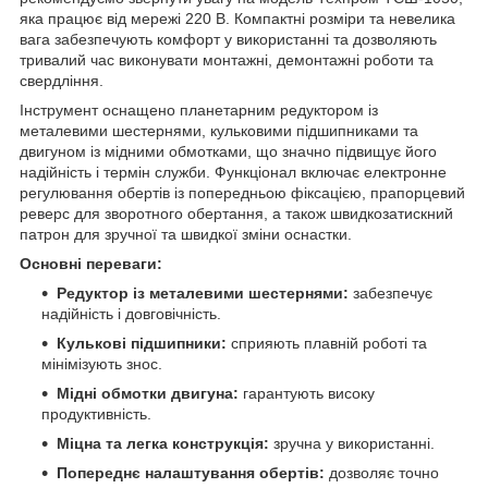
яка працює від мережі 220 В. Компактні розміри та невелика
вага забезпечують комфорт у використанні та дозволяють
тривалий час виконувати монтажні, демонтажні роботи та
свердління.
Інструмент оснащено планетарним редуктором із
металевими шестернями, кульковими підшипниками та
двигуном із мідними обмотками, що значно підвищує його
надійність і термін служби. Функціонал включає електронне
регулювання обертів із попередньою фіксацією, прапорцевий
реверс для зворотного обертання, а також швидкозатискний
патрон для зручної та швидкої зміни оснастки.
Основні переваги:
Редуктор із металевими шестернями:
забезпечує
надійність і довговічність.
Кулькові підшипники:
сприяють плавній роботі та
мінімізують знос.
Мідні обмотки двигуна:
гарантують високу
продуктивність.
Міцна та легка конструкція:
зручна у використанні.
Попереднє налаштування обертів:
дозволяє точно