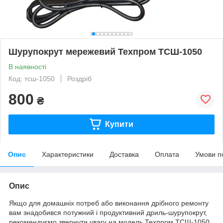
Шурупокрут мережевий Техпром ТСШ-1050
В наявності
Код: тсш-1050
Роздріб
800
₴
Купити
Опис
Характеристики
Доставка
Оплата
Умови п
Опис
Якщо для домашніх потреб або виконання дрібного ремонту
вам знадобився потужний і продуктивний дриль-шурупокрут,
рекомендуємо звернути увагу на модель Техпром ТСШ-1050,