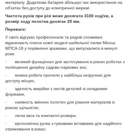
матеріалу. Додаткова батарея збільшує час використання на
об'єктах без доступу до електричної мережі.
Частота рухів при різі може досягати 3100 ход/хв, а
розмір ходу полотна
до
сягає 20 мм.
Переваги:
У своїх відгуках професіонали та рядові споживачі
відзначають плюси нової моделі шабельної пилки Мінськ
МПСА-18 у порівнянні зразками, що випускалися в минулі
роки:
· великий функціонал для застосування в різних роботах з
поліпшення дизайну садово-паркових зон;
· можна робити пропили у найбільш незручних для
доступу місцях;
· здатність викрійки з листів деталей зі складними
формами;
· наявність змінних полотен для різання матеріалів із
різною щільністю;
· легка вага та компактні розміри;
· ергономічна ручка з гумовими вставками для надійного
утримування в руках;