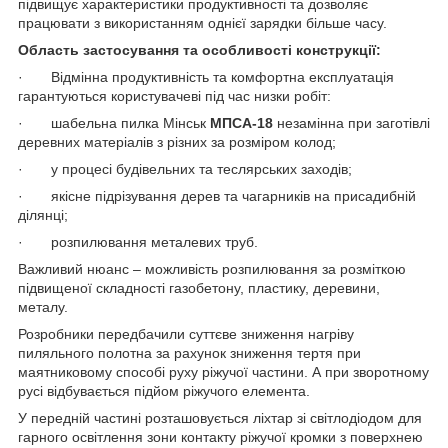
підвищує характеристики продуктивності та дозволяє
працювати з використанням однієї зарядки більше часу.
Область застосування та особливості конструкції
:
· Відмінна продуктивність та комфортна експлуатація
гарантуються користувачеві під час низки робіт:
· шабельна пилка Мінськ
МПСА-18
незамінна при заготівлі
деревних матеріалів з різних за розміром колод;
· у процесі будівельних та теслярських заходів;
· якісне підрізування дерев та чагарників на присадибній
ділянці;
· розпилювання металевих труб.
Важливий нюанс – можливість розпилювання за розміткою
підвищеної складності газобетону, пластику, деревини,
металу.
Розробники передбачили суттєве зниження нагріву
пиляльного полотна за рахунок зниження тертя при
маятниковому способі руху ріжучої частини. А при зворотному
русі відбувається підйом ріжучого елемента.
У передній частині розташовується ліхтар зі світлодіодом для
гарного освітлення зони контакту ріжучої кромки з поверхнею